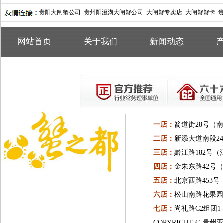
贵阳大闸蟹公司_贵州阳澄湖大闸蟹公司_大闸蟹专卖店_大闸蟹蟹卡_
网站首页
关于我们
新闻动态
一店：
箭道街28号（
二店：
新添大道南段24
三店：
黔江路182号（
四店：
金朱东路42号
五店：
北京西路453
六店：
松山南路花果园一
七店：
尚礼路C2组团1
COPYRIGHT ©