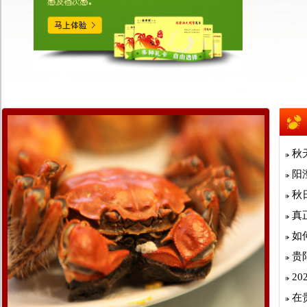
秋
阳
秋
真
如
贵
2
在