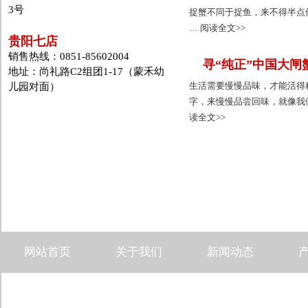
3号
捉蟹不同于捉鱼，来不得半点
… 阅读全文>>
贵阳七店
销售热线：0851-85602004
寻“纯正”中国大闸
地址：尚礼路C2组团1-17（蒙禾幼
生活需要慢慢品味，才能活得
儿园对面）
字，来慢慢品尝回味，就像我
读全文>>
网站首页
关于我们
新闻动态