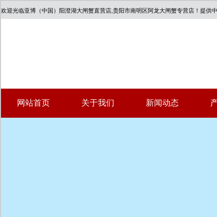
欢迎光临亚博（中国）阳澄湖大闸蟹直营店,贵阳市南明区阿龙大闸蟹专营店！提供
网站首页
关于我们
新闻动态