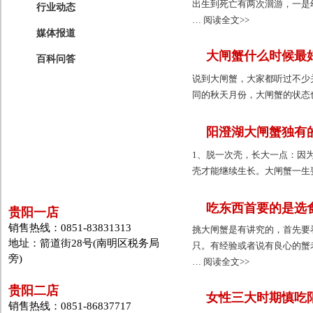
出生到死亡有两次洄游，一是
行业动态
… 阅读全文>>
媒体报道
大闸蟹什么时候最
百科问答
说到大闸蟹，大家都听过不少
同的秋天月份，大闸蟹的状态也
阳澄湖大闸蟹独有
1、脱一次壳，长大一点：因
壳才能继续生长。大闸蟹一生要
吃东西首要的是选
贵阳一店
销售热线：0851-83831313
挑大闸蟹是有讲究的，首先要
地址：箭道街28号(南明区税务局
只。有经验或者说有良心的蟹
旁)
… 阅读全文>>
贵阳二店
女性三大时期慎吃
销售热线：0851-86837717