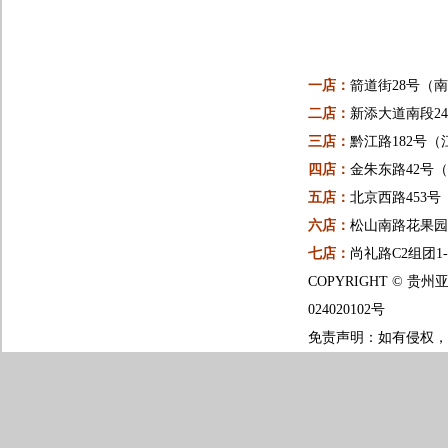
一店：
箭道街28号（
二店：
新添大道南段24
三店：
黔江路182号（
四店：
金朱东路42号
五店：
北京西路453
六店：
松山南路花果园一
七店：
尚礼路C2组团1
COPYRIGHT ©
024020102号
免责声明：如有侵权，请