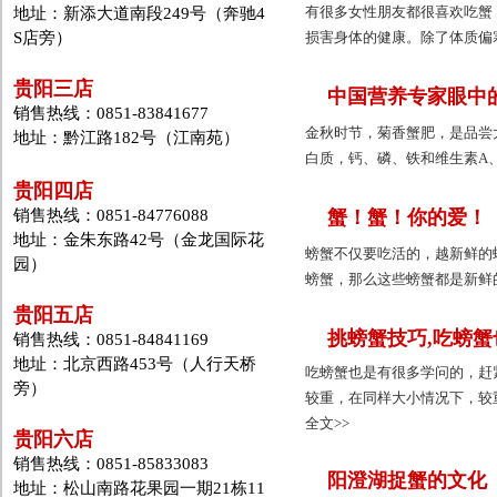
有很多女性朋友都很喜欢吃蟹
地址：新添大道南段249号（奔驰4
S店旁）
损害身体的健康。除了体质偏
贵阳三店
中国营养专家眼中
销售热线：0851-83841677
金秋时节，菊香蟹肥，是品尝
地址：黔江路182号（江南苑）
白质，钙、磷、铁和维生素A、
贵阳四店
销售热线：0851-84776088
蟹！蟹！你的爱！
地址：金朱东路42号（金龙国际花
螃蟹不仅要吃活的，越新鲜的
园）
螃蟹，那么这些螃蟹都是新鲜的
贵阳五店
挑螃蟹技巧,吃螃
销售热线：0851-84841169
地址：北京西路453号（人行天桥
吃螃蟹也是有很多学问的，赶
旁）
较重，在同样大小情况下，较
全文>>
贵阳六店
销售热线：0851-85833083
阳澄湖捉蟹的文化
地址：松山南路花果园一期21栋11