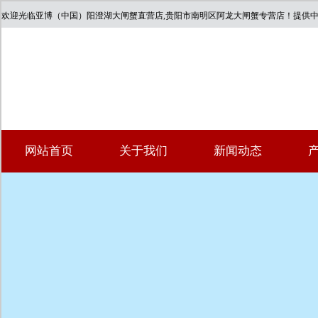
欢迎光临亚博（中国）阳澄湖大闸蟹直营店,贵阳市南明区阿龙大闸蟹专营店！提供
网站首页
关于我们
新闻动态