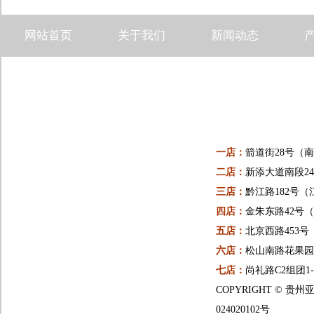
网站首页
关于我们
新闻动态
一店：
箭道街28号（
二店：
新添大道南段24
三店：
黔江路182号（
四店：
金朱东路42号
五店：
北京西路453
六店：
松山南路花果园一
七店：
尚礼路C2组团1
COPYRIGHT ©
024020102号