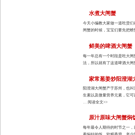
水煮大闸蟹
今天小编教大家做一道吃货们
闸蟹的时候，宝宝们要先把螃
鲜美的啤酒大闸蟹
每一年总有一个时段是吃大闸
法，所以就有了这道啤酒大闸
家常葱姜炒阳澄湖
阳澄湖大闸蟹产于苏州，也叫
生素以及微量营养元素，它可
… 阅读全文>>
原汁原味大闸蟹焖
每年最令人期待的时节之一，
着焖好的饭，软糯香滑。老少