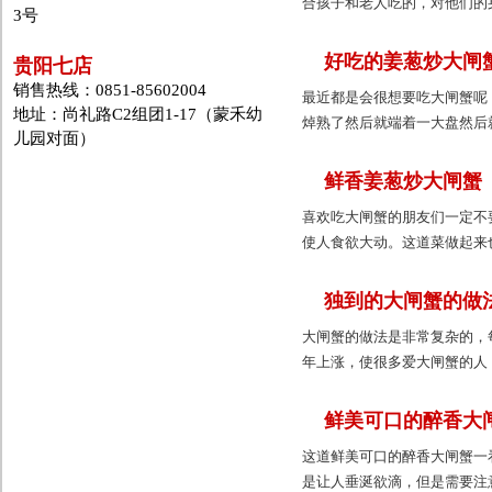
合孩子和老人吃的，对他们的
3号
好吃的姜葱炒大闸
贵阳七店
销售热线：0851-85602004
最近都是会很想要吃大闸蟹呢
地址：尚礼路C2组团1-17（蒙禾幼
焯熟了然后就端着一大盘然后
儿园对面）
鲜香姜葱炒大闸蟹
喜欢吃大闸蟹的朋友们一定不
使人食欲大动。这道菜做起来
独到的大闸蟹的做
大闸蟹的做法是非常复杂的，
年上涨，使很多爱大闸蟹的人
鲜美可口的醉香大
这道鲜美可口的醉香大闸蟹一
是让人垂涎欲滴，但是需要注