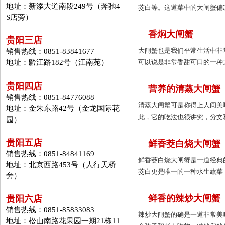
地址：新添大道南段249号（奔驰4
茭白等。这道菜中的大闸蟹偏
S店旁）
香焖大闸蟹
贵阳三店
大闸蟹也是我们平常生活中非
销售热线：0851-83841677
地址：黔江路182号（江南苑）
可以说是非常香甜可口的一种大
贵阳四店
营养的清蒸大闸蟹
销售热线：0851-84776088
清蒸大闸蟹可是称得上人间美
地址：金朱东路42号（金龙国际花
此，它的吃法也很讲究，分文和
园）
贵阳五店
鲜香茭白烧大闸蟹
销售热线：0851-84841169
鲜香茭白烧大闸蟹是一道经典
地址：北京西路453号（人行天桥
茭白更是唯一的一种水生蔬菜
旁）
鲜香的辣炒大闸蟹
贵阳六店
销售热线：0851-85833083
辣炒大闸蟹的确是一道非常美
地址：松山南路花果园一期21栋11