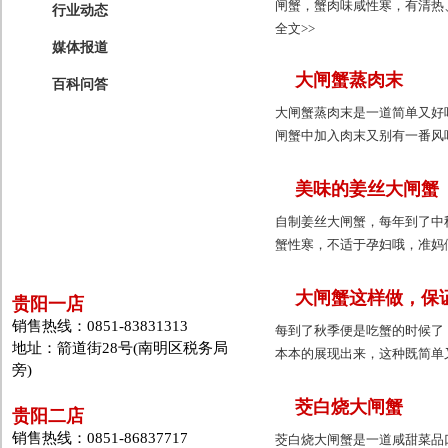
闸蟹，蟹肉味咸性寒，有清热
行业动态
全文>>
媒体报道
大闸蟹蒸肉末
百科问答
大闸蟹蒸肉末是一道简单又好
闸蟹中加入肉末又别有一番风
美味的姜丝大闸蟹
自制姜丝大闸蟹，每年到了中
蟹性寒，不适于孕妇哦，准妈
大闸蟹这样做，保
贵阳一店
销售热线：0851-83831313
每到了秋季便是吃蟹的时候了
地址：箭道街28号(南明区税务局
本本的展现出来，这种既简单又
旁)
茭白烧大闸蟹
贵阳二店
销售热线：0851-86837717
茭白烧大闸蟹是一道咸甜菜品