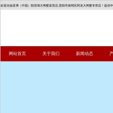
欢迎光临亚博（中国）阳澄湖大闸蟹直营店,贵阳市南明区阿龙大闸蟹专营店！提供
网站首页
关于我们
新闻动态