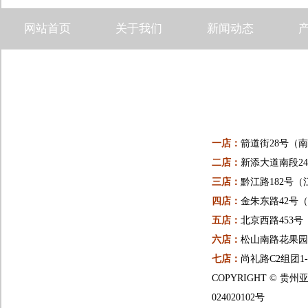
网站首页
关于我们
新闻动态
一店：
箭道街28号（
二店：
新添大道南段24
三店：
黔江路182号（
四店：
金朱东路42号
五店：
北京西路453
六店：
松山南路花果园一
七店：
尚礼路C2组团1
COPYRIGHT ©
024020102号