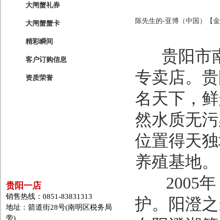
大闸蟹礼券
陈先生的-亚博（中国）【金
大闸蟹蟹卡
精彩瞬间
贵阳市南
客户订购信息
专卖店。贵
资质荣誉
名天下，鲜
然水质无污
位置得天独
养殖基地。
2005年
贵阳一店
销售热线：0851-83831313
护。阳澄之
地址：箭道街28号(南明区税务局
旁)