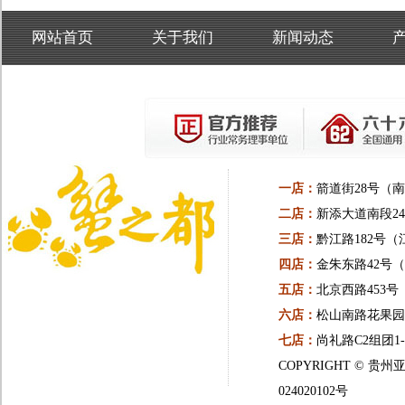
网站首页
关于我们
新闻动态
一店：
箭道街28号（
二店：
新添大道南段24
三店：
黔江路182号（
四店：
金朱东路42号
五店：
北京西路453
六店：
松山南路花果园一
七店：
尚礼路C2组团1
COPYRIGHT ©
024020102号