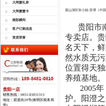
大闸蟹礼券
观山湖区朱小姐-亚博（中国
大闸蟹蟹卡
精彩瞬间
贵阳市南
客户订购信息
专卖店。贵
资质荣誉
名天下，鲜
然水质无污
位置得天独
养殖基地。
2005年
贵阳一店
销售热线：0851-83831313
护。阳澄之
地址：箭道街28号(南明区税务局
旁)