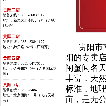
贵阳二店
销售热线：0851-86837717
地址：新添大道南段249号（奔驰4
S店旁）
贵阳三店
销售热线：0851-83841677
贵阳市南
地址：黔江路182号（江南苑）
阳的专卖
贵阳四店
销售热线：0851-84776088
闸蟹闻名
地址：金朱东路42号（金龙国际花
园）
丰富，天
贵阳五店
标准，地理
销售热线：0851-84841169
地址：北京西路453号（人行天桥
亩，是无
旁）