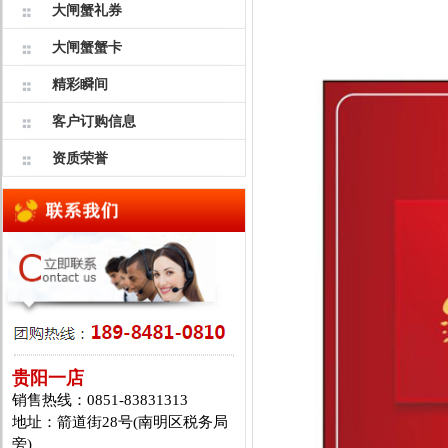
大闸蟹礼券
大闸蟹蟹卡
精彩瞬间
客户订购信息
资质荣誉
贵阳一店
销售热线：0851-83831313
地址：箭道街28号(南明区税务局
旁)