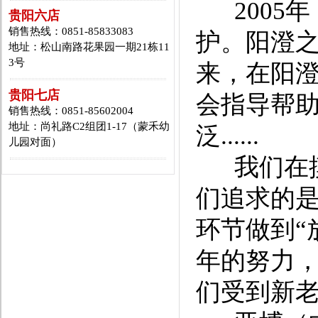
2005
贵阳六店
销售热线：0851-85833083
护。阳澄
地址：松山南路花果园一期21栋11
3号
来，在阳
贵阳七店
会指导帮
销售热线：0851-85602004
地址：尚礼路C2组团1-17（蒙禾幼
泛......
儿园对面）
我们在摸
们追求的是
环节做到“
年的努力
们受到新