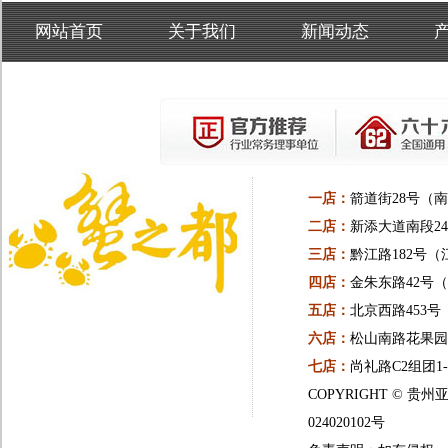
网站首页
关于我们
新闻动态
一店：
箭道街28号（
二店：
新添大道南段24
三店：
黔江路182号（
四店：
金朱东路42号
五店：
北京西路453
六店：
松山南路花果园一
七店：
尚礼路C2组团1
COPYRIGHT ©
024020102号