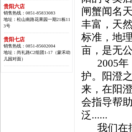
贵阳六店
闸蟹闻名
销售热线：0851-85833083
地址：松山南路花果园一期21栋11
丰富，天
3号
标准，地理
贵阳七店
销售热线：0851-85602004
亩，是无
地址：尚礼路C2组团1-17（蒙禾幼
儿园对面）
2005
护。阳澄
来，在阳
会指导帮
泛......
我们在摸