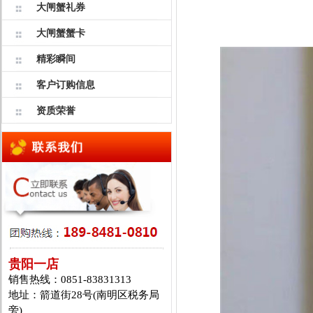
大闸蟹礼券
大闸蟹蟹卡
精彩瞬间
客户订购信息
资质荣誉
贵阳一店
销售热线：0851-83831313
地址：箭道街28号(南明区税务局
旁)