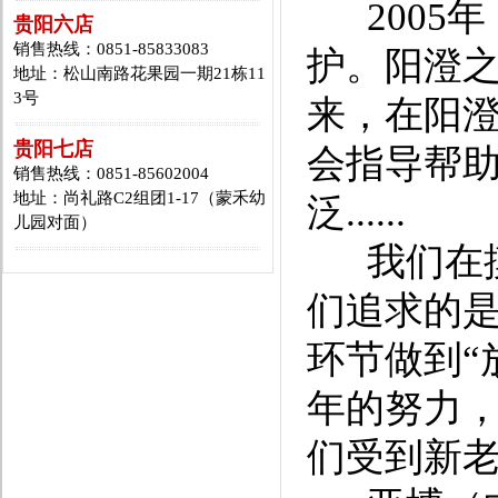
2005
贵阳六店
销售热线：0851-85833083
护。阳澄
地址：松山南路花果园一期21栋11
3号
来，在阳
贵阳七店
会指导帮
销售热线：0851-85602004
地址：尚礼路C2组团1-17（蒙禾幼
泛......
儿园对面）
我们在摸
们追求的是
环节做到“
年的努力
们受到新