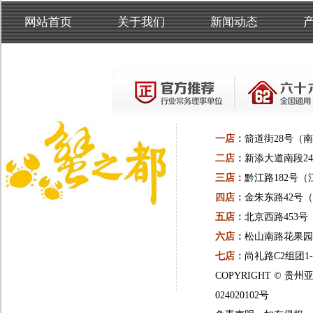
网站首页
关于我们
新闻动态
一店：
箭道街28号（
二店：
新添大道南段24
三店：
黔江路182号（
四店：
金朱东路42号
五店：
北京西路453
六店：
松山南路花果园一
七店：
尚礼路C2组团1
COPYRIGHT ©
024020102号