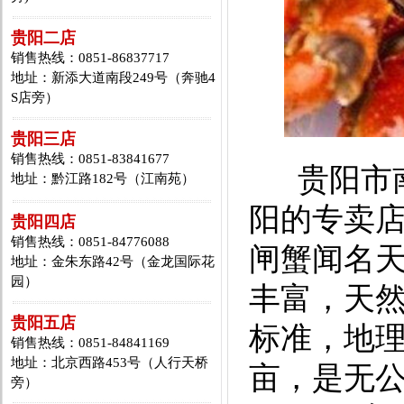
贵阳二店
销售热线：0851-86837717
地址：新添大道南段249号（奔驰4
S店旁）
贵阳三店
销售热线：0851-83841677
贵阳市南
地址：黔江路182号（江南苑）
阳的专卖
贵阳四店
销售热线：0851-84776088
闸蟹闻名
地址：金朱东路42号（金龙国际花
园）
丰富，天
贵阳五店
标准，地理
销售热线：0851-84841169
地址：北京西路453号（人行天桥
亩，是无
旁）