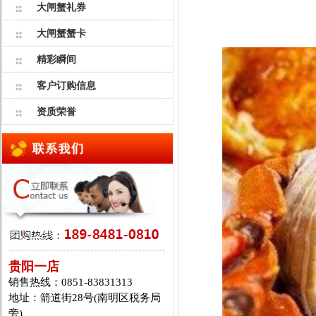
大闸蟹礼券
大闸蟹蟹卡
精彩瞬间
客户订购信息
资质荣誉
贵阳一店
销售热线：0851-83831313
地址：箭道街28号(南明区税务局
旁)