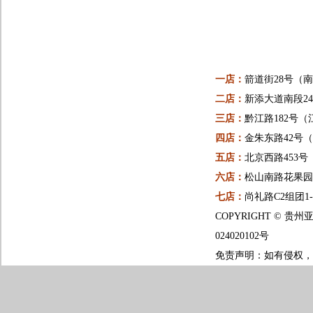
一店：
箭道街28号（
二店：
新添大道南段24
三店：
黔江路182号（
四店：
金朱东路42号
五店：
北京西路453
六店：
松山南路花果园一
七店：
尚礼路C2组团1
COPYRIGHT ©
024020102号
免责声明：如有侵权，请