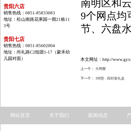
南明区和
贵阳六店
9个网点均
销售热线：0851-85833083
地址：松山南路花果园一期21栋11
节、六盘
3号
贵阳七店
销售热线：0851-85602004
地址：尚礼路C2组团1-17（蒙禾幼
儿园对面）
本文网址：http://www.gyxzd.
上一个：
大闸蟹
下一个：
398型 - 四对装礼盒
网站首页
关于我们
新闻动态