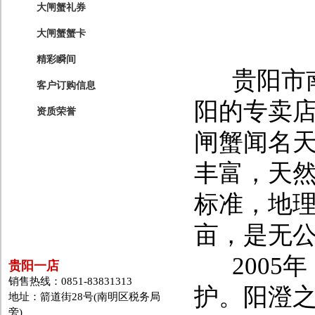
大闸蟹礼券
大闸蟹蟹卡
精彩瞬间
贵阳市南
客户订购信息
阳的专卖
资质荣誉
闸蟹闻名
丰富，天
标准，地理
亩，是无
2005
贵阳一店
销售热线：0851-83831313
护。阳澄
地址：箭道街28号(南明区税务局
旁)