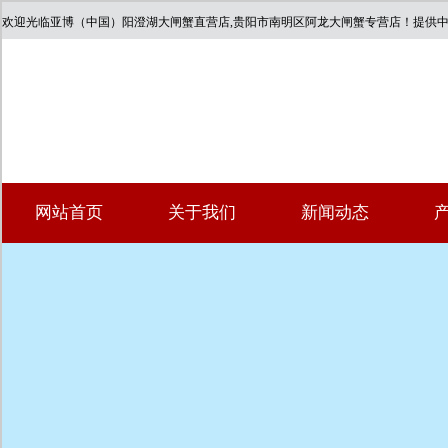
欢迎光临亚博（中国）阳澄湖大闸蟹直营店,贵阳市南明区阿龙大闸蟹专营店！提供
网站首页
关于我们
新闻动态