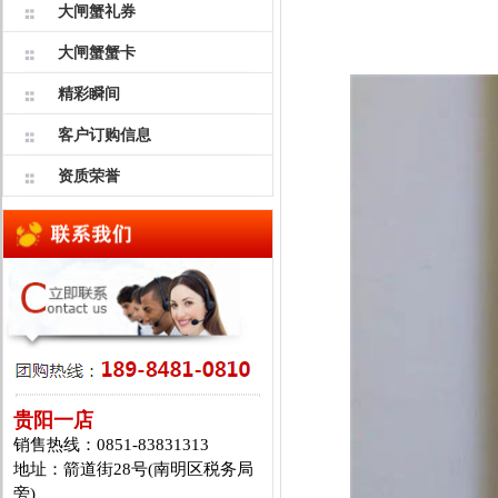
大闸蟹礼券
大闸蟹蟹卡
精彩瞬间
客户订购信息
资质荣誉
贵阳一店
销售热线：0851-83831313
地址：箭道街28号(南明区税务局
旁)