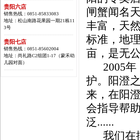
贵阳六店
闸蟹闻名
销售热线：0851-85833083
地址：松山南路花果园一期21栋11
丰富，天
3号
标准，地理
贵阳七店
销售热线：0851-85602004
亩，是无
地址：尚礼路C2组团1-17（蒙禾幼
儿园对面）
2005
护。阳澄
来，在阳
会指导帮
泛......
我们在摸