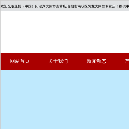
欢迎光临亚博（中国）阳澄湖大闸蟹直营店,贵阳市南明区阿龙大闸蟹专营店！提供
网站首页
关于我们
新闻动态