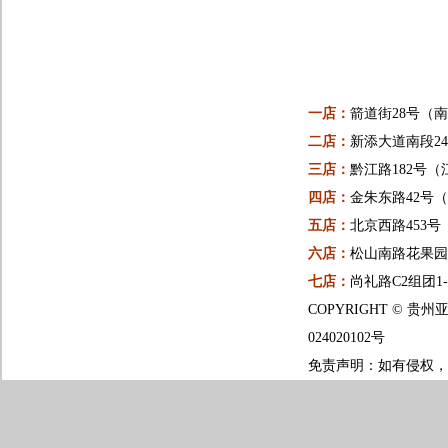
一店：
箭道街28号（
二店：
新添大道南段24
三店：
黔江路182号（
四店：
金朱东路42号
五店：
北京西路453
六店：
松山南路花果园一
七店：
尚礼路C2组团1
COPYRIGHT ©
024020102号
免责声明：如有侵权，请