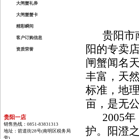
大闸蟹礼券
大闸蟹蟹卡
精彩瞬间
贵阳市南
客户订购信息
阳的专卖
资质荣誉
闸蟹闻名
丰富，天
标准，地理
亩，是无
2005
贵阳一店
销售热线：0851-83831313
护。阳澄
地址：箭道街28号(南明区税务局
旁)