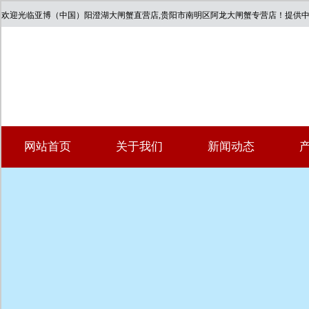
欢迎光临亚博（中国）阳澄湖大闸蟹直营店,贵阳市南明区阿龙大闸蟹专营店！提供
网站首页
关于我们
新闻动态