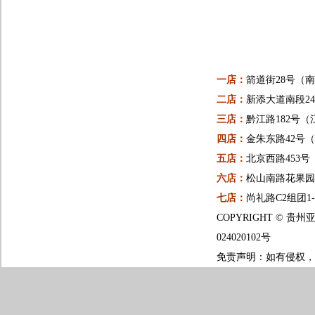
一店：
箭道街28号（
二店：
新添大道南段24
三店：
黔江路182号（
四店：
金朱东路42号
五店：
北京西路453
六店：
松山南路花果园一
七店：
尚礼路C2组团1
COPYRIGHT ©
024020102号
免责声明：如有侵权，请