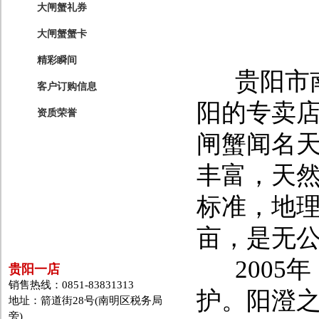
大闸蟹礼券
大闸蟹蟹卡
精彩瞬间
贵阳市南
客户订购信息
阳的专卖
资质荣誉
闸蟹闻名
丰富，天
标准，地理
亩，是无
2005
贵阳一店
销售热线：0851-83831313
护。阳澄
地址：箭道街28号(南明区税务局
旁)